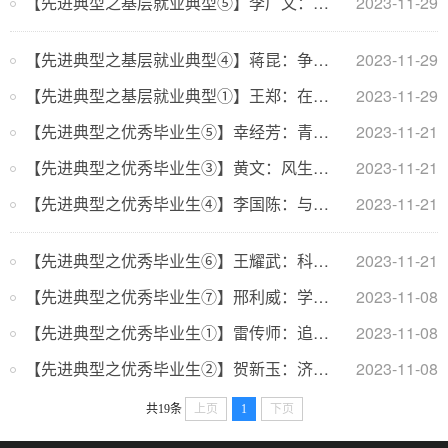
【先进典型之基层就业典型⑤】李广文：扎根基层三十载，首创国内痿病科
2023-11-29
【先进典型之基层就业典型④】蒋昆：争做新时代卫勤尖兵
2023-11-29
【先进典型之基层就业典型①】王郑：在乡镇卫生院拼出精彩人生
2023-11-29
【先进典型之优秀毕业生⑤】幸经芳：青春由磨砺而出彩，人生因奋斗而升华
2023-11-21
【先进典型之优秀毕业生③】黄文：风生于地，起于青萍之末
2023-11-21
【先进典型之优秀毕业生④】李国陈：与时代共追梦，与梦想共成长
2023-11-21
【先进典型之优秀毕业生⑥】王耀武：科研路漫漫，医心济苍生
2023-11-21
【先进典型之优秀毕业生⑦】邢利威：学霸光环背后的自律与热爱
2023-11-08
【先进典型之优秀毕业生①】雷传师：追求卓越不停歇
2023-11-08
【先进典型之优秀毕业生②】贺新玉：济世医心勤求索，不坠青云志九州
2023-11-08
共19条
上页
1
下页