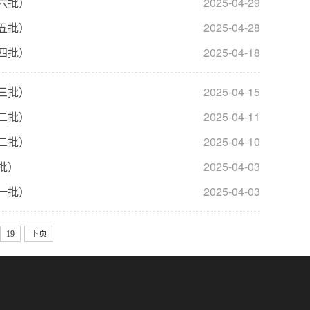
十六批）
2025-04-29
十五批）
2025-04-28
十四批）
2025-04-18
十三批）
2025-04-15
十二批）
2025-04-11
十二批）
2025-04-10
批）
2025-04-03
十一批）
2025-04-03
19
下页