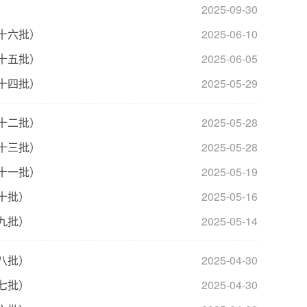
2025-09-30
二十六批）
2025-06-10
二十五批）
2025-06-05
二十四批）
2025-05-29
二十二批）
2025-05-28
二十三批）
2025-05-28
二十一批）
2025-05-19
二十批）
2025-05-16
十九批）
2025-05-14
十八批）
2025-04-30
十七批）
2025-04-30